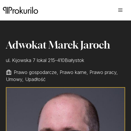
Przejdź
do
treści
Adwokat Marek Jaroch
ul. Kijowska 7 lokal 2
15-410
Białystok
Prawo gospodarcze, Prawo karne, Prawo pracy,
Umowy, Upadłość