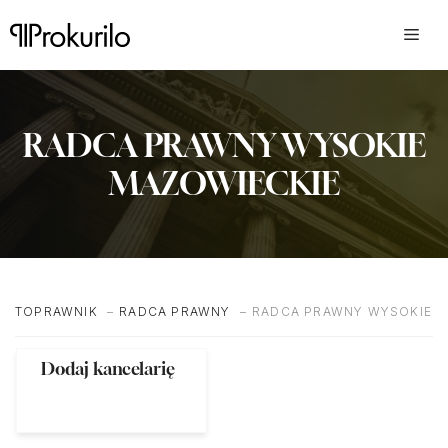
Przejdź
do
treści
RADCA PRAWNY WYSOKIE
MAZOWIECKIE
TOPRAWNIK
RADCA PRAWNY
RADCA PRAWNY WYSOKIE M
Dodaj kancelarię