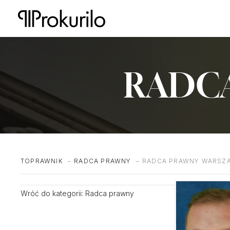
Przejdź
do
treści
RADCA
TOPRAWNIK
RADCA PRAWNY
RADCA PRAWNY WARSZ
Wróć do kategorii:
Radca prawny