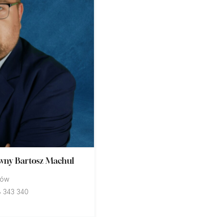
wny Bartosz Machul
nów
 343 340