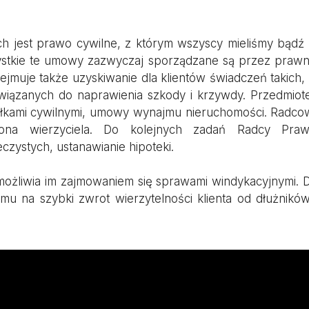
 jest prawo cywilne, z którym wszyscy mieliśmy bądź 
stkie te umowy zazwyczaj sporządzane są przez prawni
ejmuje także uzyskiwanie dla klientów świadczeń takich,
ązanych do naprawienia szkody i krzywdy. Przedmiotem
ółkami cywilnymi, umowy wynajmu nieruchomości. Radco
rona wierzyciela. Do kolejnych zadań Radcy Pra
zystych, ustanawianie hipoteki.
liwia im zajmowaniem się sprawami windykacyjnymi. Dzi
u na szybki zwrot wierzytelności klienta od dłużnikó