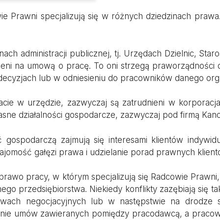
 Prawni specjalizują się w różnych dziedzinach prawa. 
 administracji publicznej, tj. Urzędach Dzielnic, Star
ieni na umową o pracę. To oni strzegą praworządności de
cyzjach lub w odniesieniu do pracowników danego or
tacie w urzędzie, zazwyczaj są zatrudnieni w korporacja
własne działalności gospodarcze, zazwyczaj pod firmą Ka
gospodarczą zajmują się interesami klientów indywid
znajomość gałęzi prawa i udzielanie porad prawnych klie
 prawo pracy, w którym specjalizują się Radcowie Prawn
 przedsiębiorstwa. Niekiedy konflikty zazębiają się tak,
wach negocjacyjnych lub w następstwie na drodze 
anie umów zawieranych pomiędzy pracodawcą, a pracown