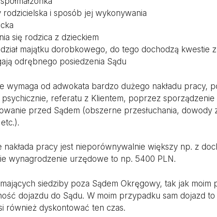
współmałżonka
 rodzicielska i sposób jej wykonywania
ecka
ia się rodzica z dzieckiem
odział majątku dorobkowego, do tego dochodzą kwestie 
gają odrębnego posiedzenia Sądu
ie wymaga od adwokata bardzo dużego nakładu pracy, p
 psychicznie, referatu z Klientem, poprzez sporządzeni
owanie przed Sądem (obszerne przesłuchania, dowody z o
etc.).
 nakłada pracy jest nieporównywalnie większy np. z do
dzie wynagrodzenie urzędowe to np. 5400 PLN.
jących siedziby poza Sądem Okręgowy, tak jak moim pr
ność dojazdu do Sądu. W moim przypadku sam dojazd to 
i również dyskontować ten czas.