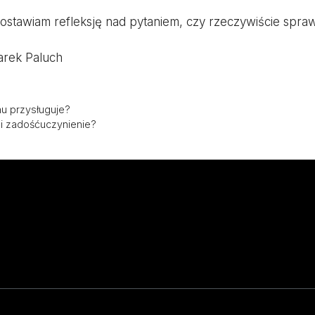
ostawiam refleksję nad pytaniem, czy rzeczywiście spra
arek Paluch
u przysługuje?
i zadośćuczynienie?