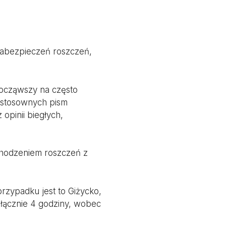
zabezpieczeń roszczeń,
ocząwszy na często
e stosownych pism
pinii biegłych,
chodzeniem roszczeń z
zypadku jest to Giżycko,
łącznie 4 godziny, wobec