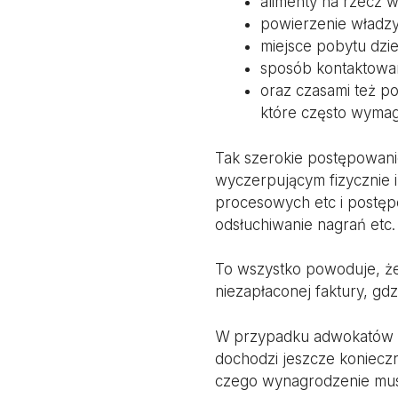
alimenty na rzecz 
powierzenie władzy
miejsce pobytu dzi
sposób kontaktowan
oraz czasami też p
które często wyma
Tak szerokie postępowan
wyczerpującym fizycznie i
procesowych etc i postęp
odsłuchiwanie nagrań etc. 
To wszystko powoduje, że
niezapłaconej faktury, g
W przypadku adwokatów ma
dochodzi jeszcze koniecz
czego wynagrodzenie mus