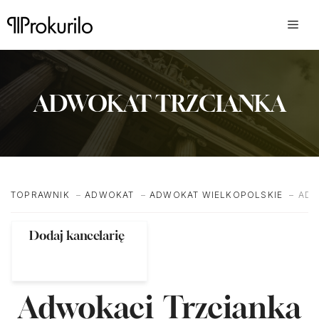
Przejdź
do
treści
ADWOKAT TRZCIANKA
TOPRAWNIK
ADWOKAT
ADWOKAT WIELKOPOLSKIE
ADW
Dodaj kancelarię
Adwokaci Trzcianka