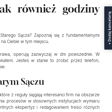
jak również godziny
+ Dodaj kancelarię
Starego Sącza? Zapoznaj się z fundamentalnymi
na Ciebie w tym miejscu.
 prawa, operują zazwyczaj w dni powszednie. W
tem. Jesteś w stanie to zrobić przez telefon,
ie.
tarym Sączu
tóre z reguły sięgają interesanci firm na obszarze
nia procesów w stosownych instytucjach wymiaru
entnych ekspertyz i redagowaniem treści różnych