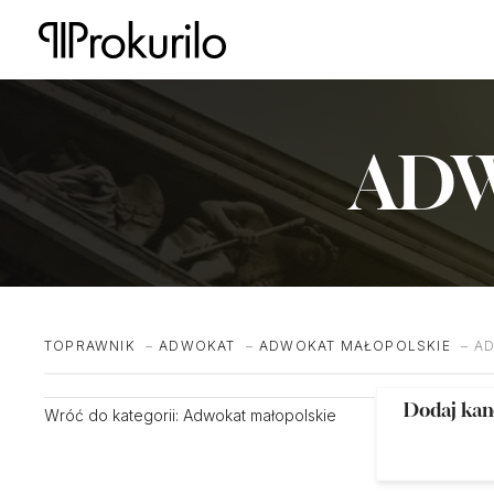
Przejdź
do
treści
ADW
TOPRAWNIK
ADWOKAT
ADWOKAT MAŁOPOLSKIE
AD
Dodaj kan
Wróć do kategorii:
Adwokat małopolskie