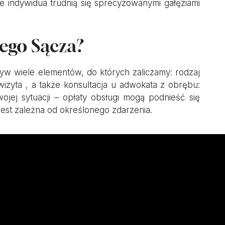
e indywidua trudnią się sprecyzowanymi gałęziami
rego Sącza?
ływ wiele elementów, do których zaliczamy: rodzaj
izyta , a także konsultacja u adwokata z obrębu:
ojej sytuacji – opłaty obsługi mogą podnieść się
jest zależna od określonego zdarzenia.