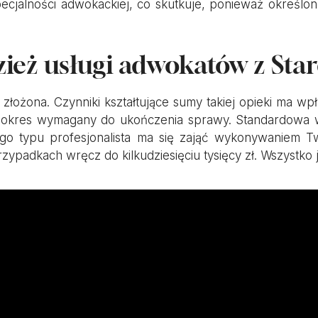
cjalności adwokackiej, co skutkuje, ponieważ określon
zież usługi adwokatów z Sta
łożona. Czynniki kształtujące sumy takiej opieki ma wp
k i okres wymagany do ukończenia sprawy. Standardowa w
tego typu profesjonalista ma się zająć wykonywaniem Tw
rzypadkach wręcz do kilkudziesięciu tysięcy zł. Wszystko 