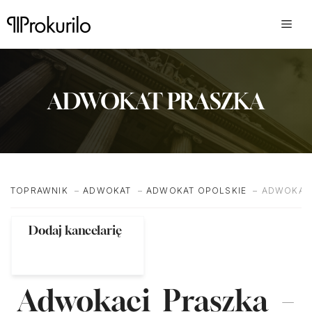
Przejdź
do
treści
ADWOKAT PRASZKA
TOPRAWNIK
ADWOKAT
ADWOKAT OPOLSKIE
ADWOKAT
Dodaj kancelarię
Adwokaci Praszka –