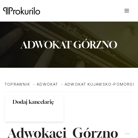
Przejdź
do
treści
ADWOKAT GÓRZNO
TOPRAWNIK
ADWOKAT
ADWOKAT KUJAWSKO-POMORSKI
Dodaj kancelarię
Adwokaci Górzno –