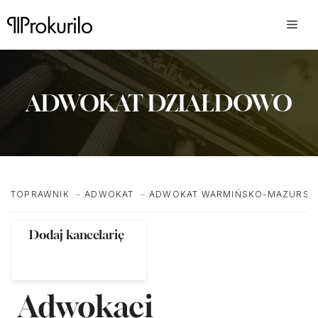
Przejdź
do
treści
ADWOKAT DZIAŁDOWO
TOPRAWNIK
ADWOKAT
ADWOKAT WARMIŃSKO-MAZURSK
Dodaj kancelarię
Adwokaci